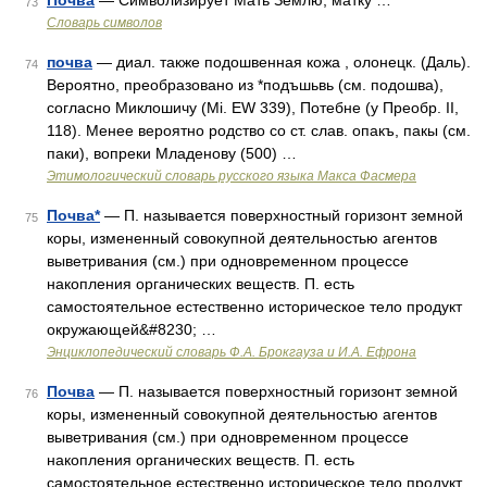
Почва
— Символизирует Мать Землю, матку …
73
Словарь символов
почва
— диал. также подошвенная кожа , олонецк. (Даль).
74
Вероятно, преобразовано из *подъшьвь (см. подошва),
согласно Миклошичу (Мi. ЕW 339), Потебне (у Преобр. II,
118). Менее вероятно родство со ст. слав. опакъ, пакы (см.
паки), вопреки Младенову (500) …
Этимологический словарь русского языка Макса Фасмера
Почва*
— П. называется поверхностный горизонт земной
75
коры, измененный совокупной деятельностью агентов
выветривания (см.) при одновременном процессе
накопления органических веществ. П. есть
самостоятельное естественно историческое тело продукт
окружающей&#8230; …
Энциклопедический словарь Ф.А. Брокгауза и И.А. Ефрона
Почва
— П. называется поверхностный горизонт земной
76
коры, измененный совокупной деятельностью агентов
выветривания (см.) при одновременном процессе
накопления органических веществ. П. есть
самостоятельное естественно историческое тело продукт