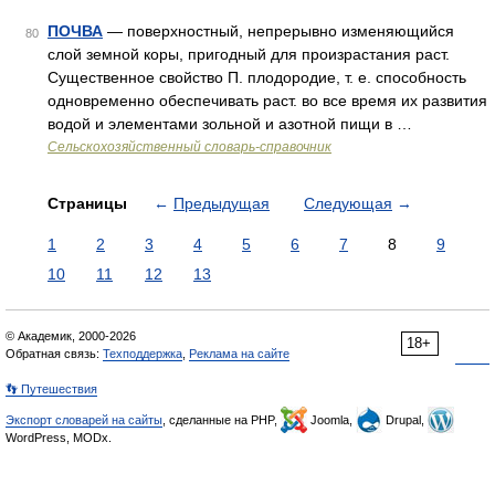
ПОЧВА
— поверхностный, непрерывно изменяющийся
80
слой земной коры, пригодный для произрастания раст.
Существенное свойство П. плодородие, т. е. способность
одновременно обеспечивать раст. во все время их развития
водой и элементами зольной и азотной пищи в …
Сельскохозяйственный словарь-справочник
Страницы
←
Предыдущая
Следующая
→
1
2
3
4
5
6
7
8
9
10
11
12
13
© Академик, 2000-2026
18+
Обратная связь:
Техподдержка
,
Реклама на сайте
👣 Путешествия
Экспорт словарей на сайты
, сделанные на PHP,
Joomla,
Drupal,
WordPress, MODx.