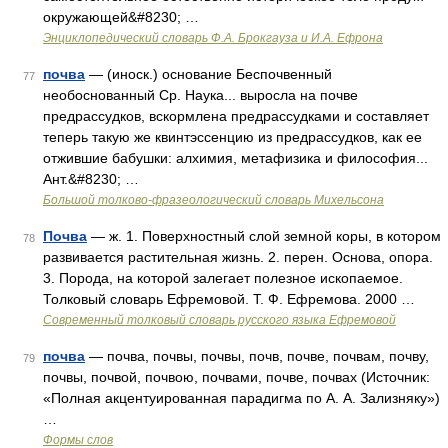
окружающей&#8230; …
Энциклопедический словарь Ф.А. Брокгауза и И.А. Ефрона
почва
— (иноск.) основание Беспочвенный
77
необоснованный Ср. Наука... выросла на почве
предрассудков, вскормлена предрассудками и составляет
теперь такую же квинтэссенцию из предрассудков, как ее
отжившие бабушки: алхимия, метафизика и философия...
Ант.&#8230; …
Большой толково-фразеологический словарь Михельсона
Почва
— ж. 1. Поверхностный слой земной коры, в котором
78
развивается растительная жизнь. 2. перен. Основа, опора.
3. Порода, на которой залегает полезное ископаемое.
Толковый словарь Ефремовой. Т. Ф. Ефремова. 2000 …
Современный толковый словарь русского языка Ефремовой
почва
— почва, почвы, почвы, почв, почве, почвам, почву,
79
почвы, почвой, почвою, почвами, почве, почвах (Источник:
«Полная акцентуированная парадигма по А. А. Зализняку»)
…
Формы слов