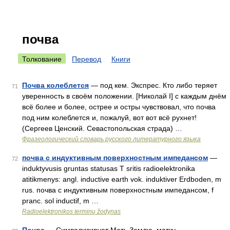
почва
Толкование
Перевод
Книги
Почва колеблется
— под кем. Экспрес. Кто либо теряет
71
уверенность в своём положении. [Николай I] с каждым днём
всё более и более, острее и остры чувствовал, что почва
под ним колеблется и, пожалуй, вот вот всё рухнет!
(Сергеев Ценский. Севастопольская страда) …
Фразеологический словарь русского литературного языка
почва с индуктивным поверхностным импедансом
—
72
induktyvusis gruntas statusas T sritis radioelektronika
atitikmenys: angl. inductive earth vok. induktiver Erdboden, m
rus. почва с индуктивным поверхностным импедансом, f
pranc. sol inductif, m …
Radioelektronikos terminų žodynas